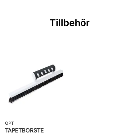
Mönsterpassning: Rak passning
Mönsterrepetition: 53 cm
Tillbehör
Rullängd: 10,05 m
Bredd: 0,53 m
Applicering av lim: Lim strykes på
väggen
Leverantörens artikelnummer: 4706
QPT
TAPETBORSTE