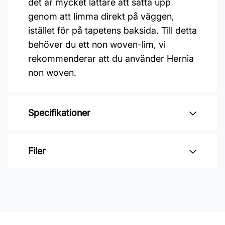
det är mycket lättare att sätta upp
genom att limma direkt på väggen,
istället för på tapetens baksida. Till detta
behöver du ett non woven-lim, vi
rekommenderar att du använder Hernia
non woven.
Specifikationer
Varumärke: Boråstapeter
Filer
Kollektion: Woodland
Mönster: Botaniskt
Inga filer
Färg: Beige
Material: Non woven