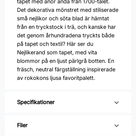
tapet med anor ända från 1700-talet.
Det dekorativa mönstret med stiliserade
små nejlikor och söta blad är hämtat
från en tryckstock i trä, och kanske har
det genom århundradena tryckts både
på tapet och textil? Här ser du
Nejlikerand som tapet, med vita
blommor på en ljust pärlgrå botten. En
fräsch, neutral färgställning inspirerade
av rokokons ljusa favoritpalett.
Specifikationer
Varumärke: Boråstapeter
Filer
Kollektion: Anno ii