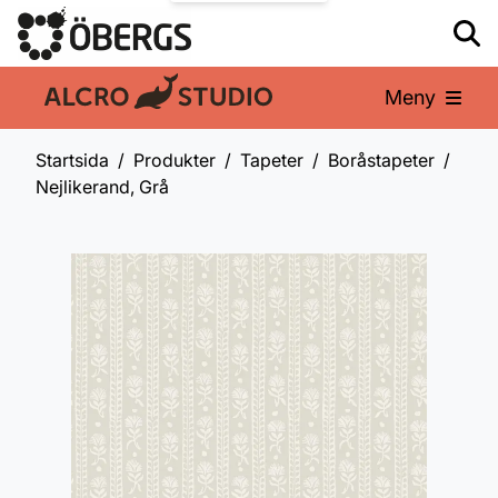
Meny
En del av:
Startsida
Produkter
Tapeter
Boråstapeter
Nejlikerand, Grå