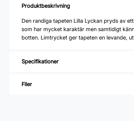
Produktbeskrivning
Den randiga tapeten Lilla Lyckan pryds av et
som har mycket karaktär men samtidigt känns
botten. Limtrycket ger tapeten en levande, utt
Specifikationer
Varumärke: Boråstapeter
Filer
Kollektion: Österlen
Mönster: Blommigt, Småmönstrat, Randigt
Inga filer
Färg: Beige
Material: Non woven