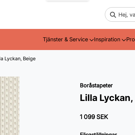
Sök
Tjänster & Service
Inspiration
Pro
lla Lyckan, Beige
Boråstapeter
Lilla Lyckan,
1 099 SEK
Färgställningar