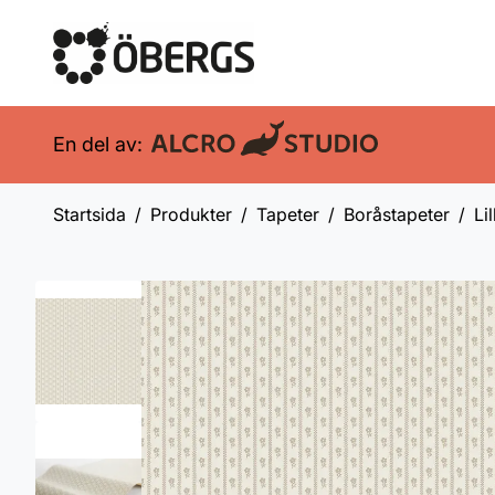
En del av:
Startsida
Produkter
Tapeter
Boråstapeter
Li