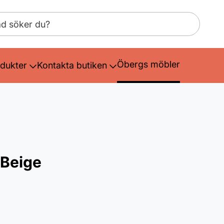
Öbergs möbler
dukter
Kontakta butiken
 Beige