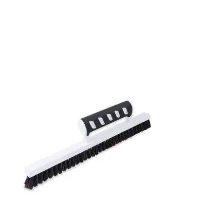
Mönsterpassning: Rak passning
Mönsterrepetition: 2,52 cm
Rullängd: 10,05 m
Bredd: 0,53 m
Rekommenderat lim: Hernia non woven
Applicering av lim: Lim strykes på väggen
Leverantörens artikelnummer: 6955