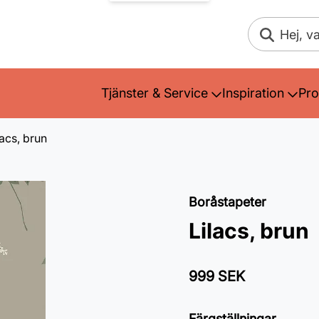
Sök
Tjänster & Service
Inspiration
Pro
lacs, brun
Boråstapeter
Lilacs, brun
999 SEK
Färgställningar