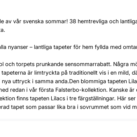
ade av vår svenska sommar! 38 hemtrevliga och lantli
ta.
a nyanser – lantliga tapeter för hem fyllda med omt
ol och torpets prunkande sensommarrabatt. Några möns
tapeterna är limtryckta på traditionellt vis i en mild,
vi nya uttryck i samma anda.Den blommiga tapeten Lilac
ed redan i vår första Falsterbo-kollektion. Kanske är 
ktion finns tapeten Lilacs i tre färgställningar. Här 
erad tapet som passar lika bra i sovrummet som vid mat