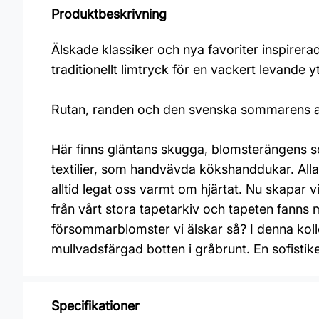
Produktbeskrivning
Älskade klassiker och nya favoriter inspirer
traditionellt limtryck för en vackert levande y
Rutan, randen och den svenska sommarens all
Här finns gläntans skugga, blomsterängens s
textilier, som handvävda kökshanddukar. Alla 
alltid legat oss varmt om hjärtat. Nu skapar 
från vårt stora tapetarkiv och tapeten fanns m
försommarblomster vi älskar så? I denna kolle
mullvadsfärgad botten i gråbrunt. En sofistik
Specifikationer