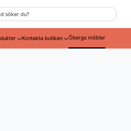
Öbergs möbler
dukter
Kontakta butiken