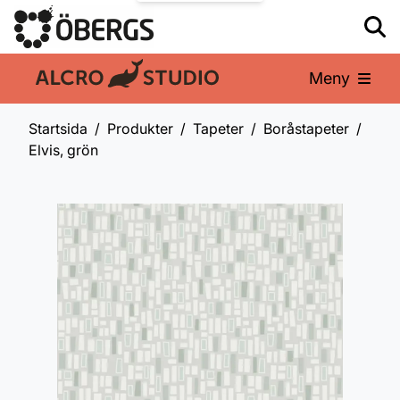
Meny
En del av:
Startsida
Produkter
Tapeter
Boråstapeter
Elvis, grön