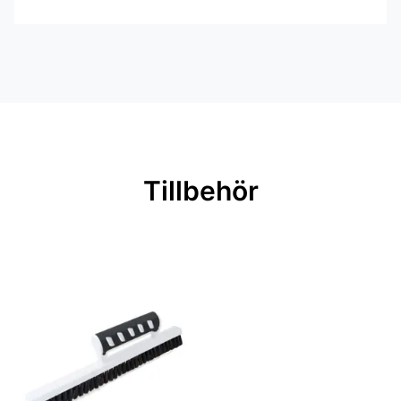
Kollektion: Scandinavian designers
mini, Icons, Boråstapeter selected
Inga filer
Mönster: Barnrum, Djur
Färg: Multi
Material: Non woven
Mönsterpassning: Förskjuten
Tillbehör
passning
Mönsterrepetition: 53 cm
Rullängd: 10,05 m
Bredd: 0,53 m
Rekommenderat lim: Hernia non
woven
Applicering av lim: Lim strykes på