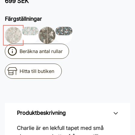
699 SEK
Färgställningar
Beräkna antal rullar
Hitta till butiken
Produktbeskrivning
Charlie är en lekfull tapet med små