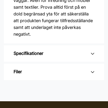
väggar. Även för inredning och möbler
samt textiler. Prova alltid först på en
dold begränsad yta för att säkerställa
att produkten fungerar tillfredsställande
samt att underlaget inte påverkas
negativt.
Specifikationer
Varumärke: Jape
Filer
Applicering: Borste, svamp,
golvmopp. Applicera och låt verka.
Inga filer
Burkstorlek: 1 Liter
Leverantörens artikelnummer: 17012