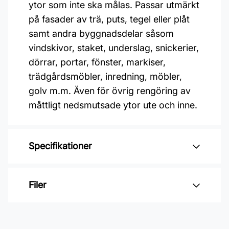
ytor som inte ska målas. Passar utmärkt
på fasader av trä, puts, tegel eller plåt
samt andra byggnadsdelar såsom
vindskivor, staket, underslag, snickerier,
dörrar, portar, fönster, markiser,
trädgårdsmöbler, inredning, möbler,
golv m.m. Även för övrig rengöring av
måttligt nedsmutsade ytor ute och inne.
Specifikationer
Varumärke: Jape
Filer
Applicering: Lågtrycksspruta
(utomhus), borste, trasa eller
Inga filer
skursvamp.