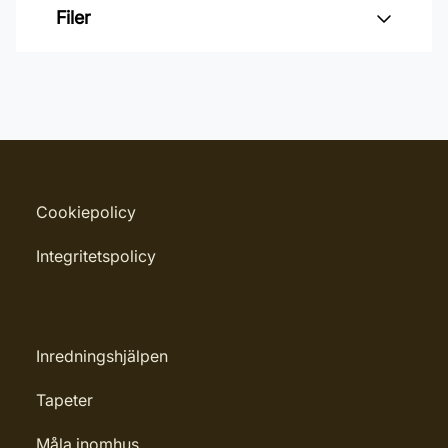
Varumärke: QPT
Filer
Leverantörens artikelnummer:
8770005
Inga filer
Cookiepolicy
Integritetspolicy
Inredningshjälpen
Tapeter
Måla inomhus