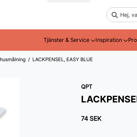
Sök
Tjänster & Service
Inspiration
Pro
mhusmålning
LACKPENSEL, EASY BLUE
QPT
LACKPENSEL
74 SEK