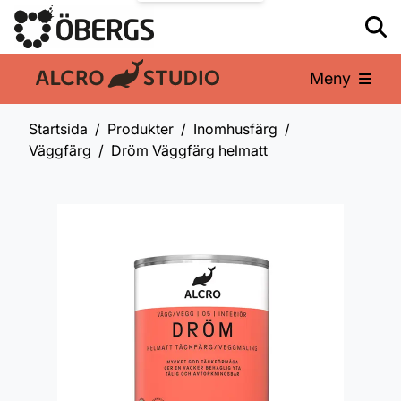
Meny
En del av:
Startsida
Produkter
Inomhusfärg
Väggfärg
Dröm Väggfärg helmatt