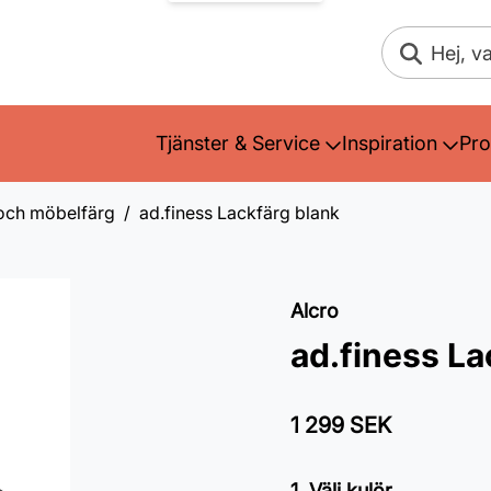
Sök
Tjänster & Service
Inspiration
Pro
 och möbelfärg
ad.finess Lackfärg blank
Alcro
ad.finess La
1 299 SEK
1. Välj kulör