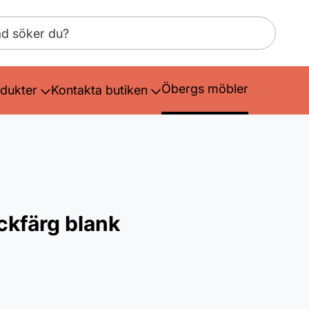
Öbergs möbler
dukter
Kontakta butiken
ckfärg blank