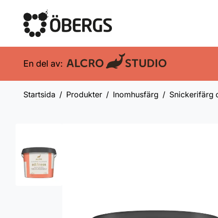
En del av:
Startsida
Produkter
Inomhusfärg
Snickerifärg