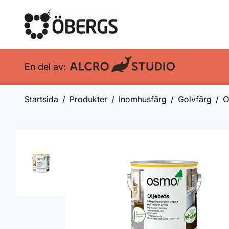
En del av:
Startsida
Produkter
Inomhusfärg
Golvfärg
O