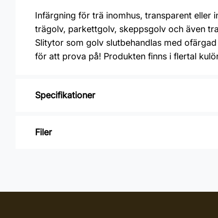
Infärgning för trä inomhus, transparent eller 
trägolv, parkettgolv, skeppsgolv och även tr
Slitytor som golv slutbehandlas med ofärga
för att prova på! Produkten finns i flertal ku
Specifikationer
Varumärke: OSMO
Filer
Glansvärde: Sidenmatt
Åtgång: 24-48 m2/L
Inga filer
Övermålningsbar: 24 h
Burkstorlek: 2,5 Liter
Applicering: Maskin, Pensel, Penselborste, 