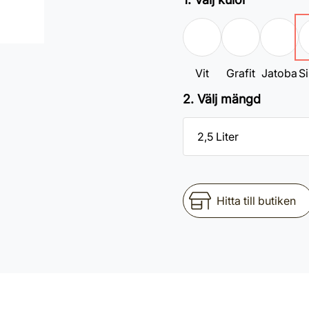
Vit
Grafit
Jatoba
Si
2. Välj mängd
Hitta till butiken