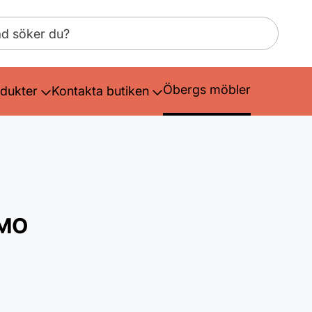
Öbergs möbler
dukter
Kontakta butiken
SMO