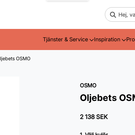
Sök
Tjänster & Service
Inspiration
Pro
ljebets OSMO
OSMO
Oljebets O
2 138 SEK
1. Välj kulör