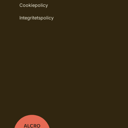
Cookiepolicy
Rekommenderat antal strykningar: 1-2 stry
Integritetspolicy
Rengöring: Penseltvätt
Leverantörens artikelnummer: 400685085