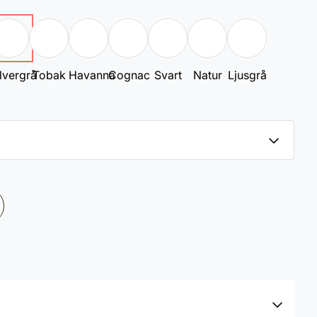
lvergrå
Tobak
Havanna
Cognac
Svart
Natur
Ljusgrå