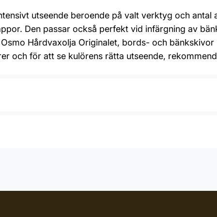
intensivt utseende beroende på valt verktyg och antal 
appor. Den passar också perfekt vid infärgning av bänk
d Osmo Hårdvaxolja Originalet, bords- och bänkskivor
lörer och för att se kulörens rätta utseende, rekommende
Roller, Spackel, Trasa