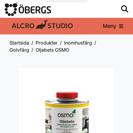
Meny
En del av:
Startsida
Produkter
Inomhusfärg
Golvfärg
Oljebets OSMO