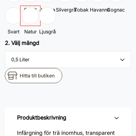
Vit
Grafit
Jatoba
Silvergrå
Tobak
Havanna
Cognac
Svart
Natur
Ljusgrå
2. Välj mängd
Hitta till butiken
Produktbeskrivning
Infärgning för trä inomhus, transparent